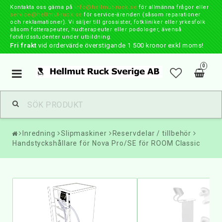
Kontakta oss gärna på
info@hellmut-ruck.se
för allmänna frågor eller
service@hellmut-ruck.se
för service-ärenden (såsom reparationer
och reklamationer). Vi säljer till grossister, fotkliniker eller yrkesfolk
såsom fotterapeuter, hudterapeuter eller podologer, ävenså
fotvårdsstudenter under utbildning.
Fri frakt
vid ordervärde överstigande 1 500 kronor exkl moms!
0
Toggle
navigation
Inredning
Slipmaskiner
Reservdelar / tillbehör
Handstyckshållare för Nova Pro/SE för ROOM Classic