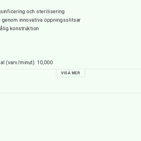
inficering och sterilisering
 genom innovativa öppningsslitsar
hålig konstruktion
l (varv/minut): 10,000
ov
VISA MER
 vänstergående
v/minut): 20,000
t: Klass IIa
edas för rengöring omedelbart efter behandling eller förvaras
. Förvaringslåda artikelnr 2901901 - 05 kan användas för dett
liten mängd Instrumentdesinfektionsmedel Ready-to-Use-lösn