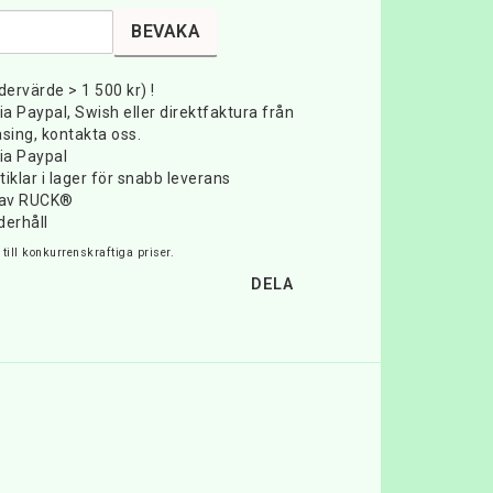
BEVAKA
rdervärde > 1 500 kr) !
ia Paypal, Swish eller direktfaktura från
sing, kontakta oss.
ia Paypal
iklar i lager för snabb leverans
e av RUCK®
derhåll
till konkurrenskraftiga priser.
DELA