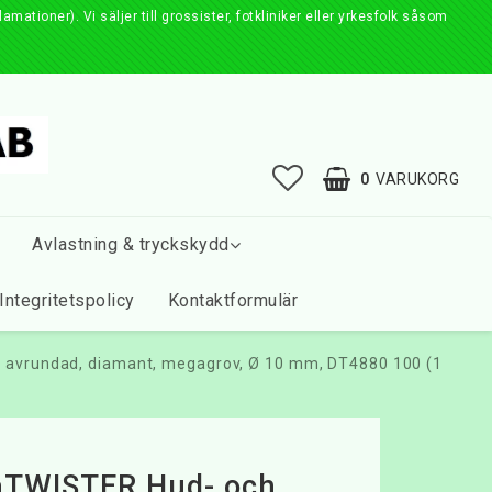
ationer). Vi säljer till grossister, fotkliniker eller yrkesfolk såsom
0
VARUKORG
Avlastning & tryckskydd
Integritetspolicy
Kontaktformulär
r avrundad, diamant, megagrov, Ø 10 mm, DT4880 100 (1
aTWISTER Hud- och