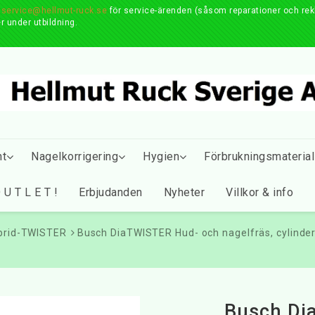
r
service@hellmut-ruck.se
för service-ärenden (såsom reparationer och reklam
r under utbildning.
nt
Nagelkorrigering
Hygien
Förbrukningsmaterial
 U T L E T !
Erbjudanden
Nyheter
Villkor & info
brid-TWISTER
Busch DiaTWISTER Hud- och nagelfräs, cylinde
Busch Di