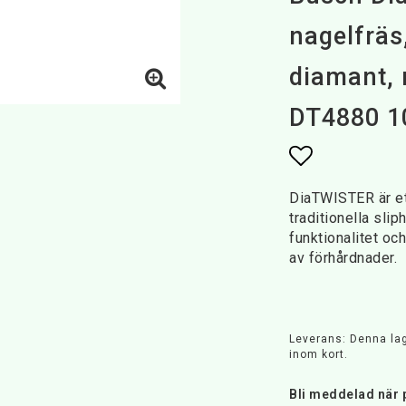
nagelfräs
diamant,
DT4880 10
Lägg till i 
DiaTWISTER är ett
traditionella sli
funktionalitet oc
av förhårdnader.
Leverans:
Denna lage
inom kort.
Bli meddelad när p