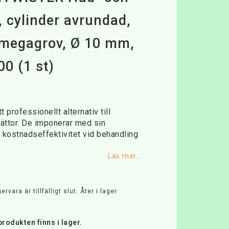
, cylinder avrundad,
 megagrov, Ø 10 mm,
0 (1 st)
favoritlistan
 professionellt alternativ till
phättor. De imponerar med sin
h kostnadseffektivitet vid behandling
Läs mer...
rvara är tillfälligt slut. Åter i lager
rodukten finns i lager.