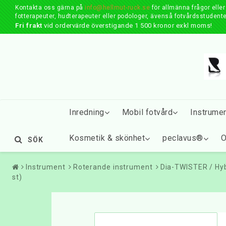
Kontakta oss gärna på
info@hellmut-ruck.se
för allmänna frågor elle
fotterapeuter, hudterapeuter eller podologer, ävenså fotvårdsstudente
Fri frakt
vid ordervärde överstigande 1 500 kronor exkl moms!
Inredning
Mobil fotvård
Instrume
Kosmetik & skönhet
peclavus®
O
SÖK
Instrument
Roterande instrument
Dia-TWISTER / Hy
st)