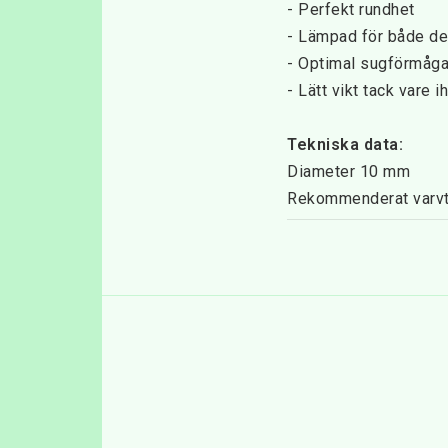
- Perfekt rundhet
- Lämpad för både des
- Optimal sugförmåga
- Lätt vikt tack vare i
Tekniska data:
Diameter 10 mm
Rekommenderat varvta
Kornstorlek: Megagr
Riktning: Höger- och
Maximalt varvtal (var
Medicinteknisk produk
Användning:
Fräsarna måste förber
tills senare rengöring
enkelt lådan med en 