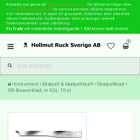
Kontakta oss gärna på
info@hellmut-ruck.se
för allmänna frågor eller
service@hellmut-ruck.se
för service-ärenden (såsom reparationer
och reklamationer). Vi säljer till grossister, fotkliniker eller yrkesfolk
såsom fotterapeuter, hudterapeuter eller podologer, ävenså
fotvårdsstudenter under utbildning.
Fri frakt
vid ordervärde överstigande 1 500 kronor exkl moms!
0
Toggle
navigation
Instrument
Skalpell & skalpellskaft
Skalpellblad
OR-Beaverblad, nr 62s, 10 st