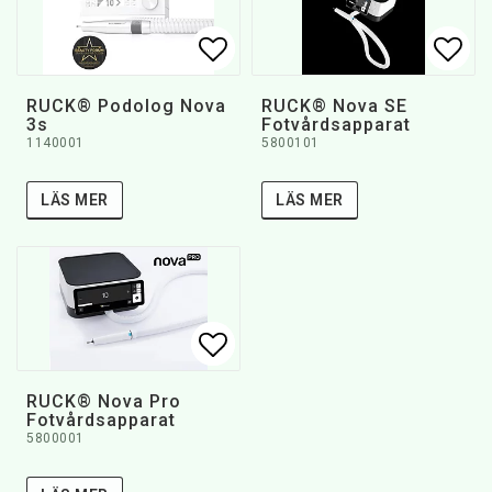
Lägg till i favoritlistan
Lägg till i favoritlistan
Lägg 
Lägg 
RUCK® Podolog Nova
RUCK® Nova SE
3s
Fotvårdsapparat
1140001
5800101
LÄS MER
LÄS MER
Lägg till i favoritlistan
Lägg till i favoritlistan
RUCK® Nova Pro
Fotvårdsapparat
5800001