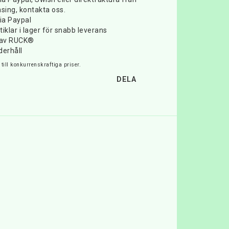
sing, kontakta oss.
ia Paypal
iklar i lager för snabb leverans
e av RUCK®
derhåll
till konkurrenskraftiga priser.
DELA