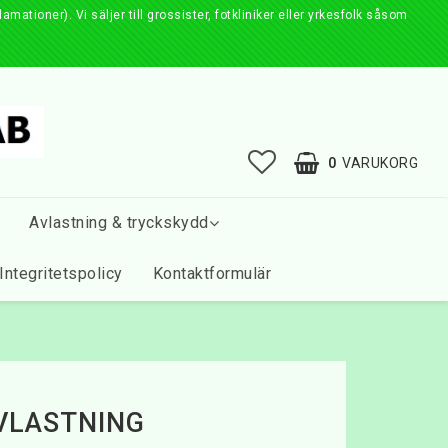
ationer). Vi säljer till grossister, fotkliniker eller yrkesfolk såsom
0
VARUKORG
Avlastning & tryckskydd
Integritetspolicy
Kontaktformulär
VLASTNING