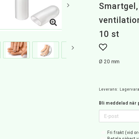
Smartgel,
ventilati
10 st
Lägg till i 
Ø 20 mm
Leverans:
Lagervara
Bli meddelad när p
Fri frakt (vid o
Betala säkert v