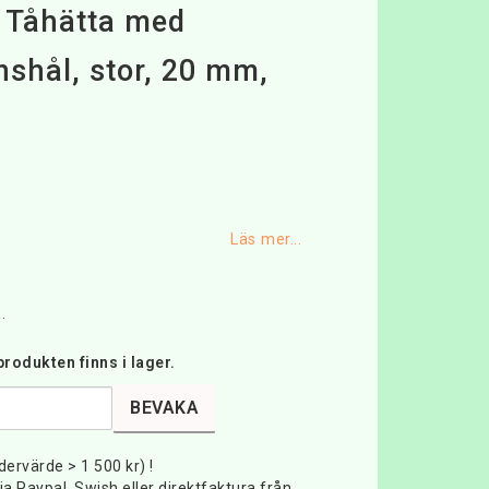
 Tåhätta med
onshål, stor, 20 mm,
favoritlistan
Läs mer...
.
rodukten finns i lager.
BEVAKA
rdervärde > 1 500 kr) !
ia Paypal, Swish eller direktfaktura från