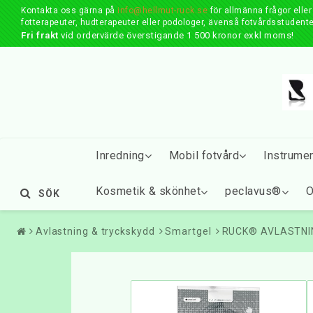
Kontakta oss gärna på
info@hellmut-ruck.se
för allmänna frågor elle
fotterapeuter, hudterapeuter eller podologer, ävenså fotvårdsstudente
Fri frakt
vid ordervärde överstigande 1 500 kronor exkl moms!
Inredning
Mobil fotvård
Instrume
Kosmetik & skönhet
peclavus®
O
SÖK
Avlastning & tryckskydd
Smartgel
RUCK® AVLASTNING 