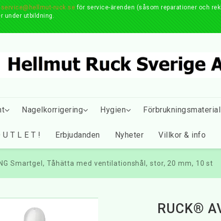
r
service@hellmut-ruck.se
för service-ärenden (såsom reparationer och reklam
r under utbildning.
nt
Nagelkorrigering
Hygien
Förbrukningsmaterial
 U T L E T !
Erbjudanden
Nyheter
Villkor & info
Smartgel, Tåhätta med ventilationshål, stor, 20 mm, 10 st
RUCK® A