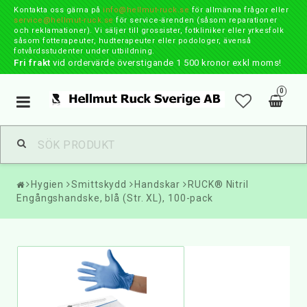
Kontakta oss gärna på
info@hellmut-ruck.se
för allmänna frågor eller
service@hellmut-ruck.se
för service-ärenden (såsom reparationer
och reklamationer). Vi säljer till grossister, fotkliniker eller yrkesfolk
såsom fotterapeuter, hudterapeuter eller podologer, ävenså
fotvårdsstudenter under utbildning.
Fri frakt
vid ordervärde överstigande 1 500 kronor exkl moms!
0
Toggle
navigation
Hygien
Smittskydd
Handskar
RUCK® Nitril
Engångshandske, blå (Str. XL), 100-pack