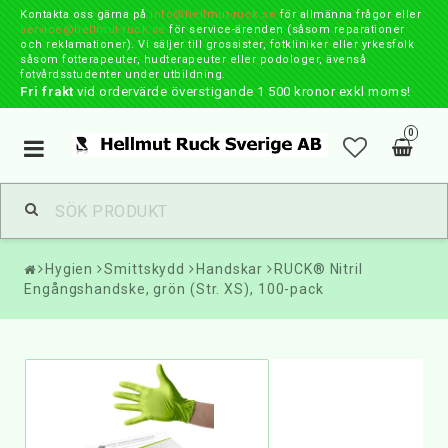
Kontakta oss gärna på
info@hellmut-ruck.se
för allmänna frågor eller
service@hellmut-ruck.se
för service-ärenden (såsom reparationer
och reklamationer). Vi säljer till grossister, fotkliniker eller yrkesfolk
såsom fotterapeuter, hudterapeuter eller podologer, ävenså
fotvårdsstudenter under utbildning.
Fri frakt
vid ordervärde överstigande 1 500 kronor exkl moms!
0
Toggle
navigation
Hygien
Smittskydd
Handskar
RUCK® Nitril
Engångshandske, grön (Str. XS), 100-pack