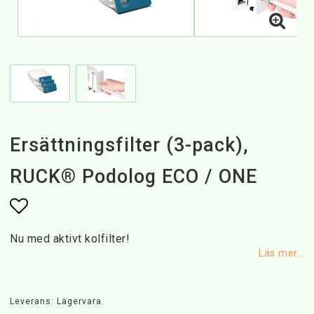
Ersättningsfilter (3-pack),
RUCK® Podolog ECO / ONE
Lägg till i favoritlistan
Nu med aktivt kolfilter!
Läs mer...
Leverans:
Lagervara.