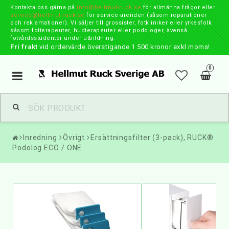
Kontakta oss gärna på
info@hellmut-ruck.se
för allmänna frågor eller
service@hellmut-ruck.se
för service-ärenden (såsom reparationer
och reklamationer). Vi säljer till grossister, fotkliniker eller yrkesfolk
såsom fotterapeuter, hudterapeuter eller podologer, ävenså
fotvårdsstudenter under utbildning.
Fri frakt
vid ordervärde överstigande 1 500 kronor exkl moms!
0
Toggle
navigation
Inredning
Övrigt
Ersättningsfilter (3-pack), RUCK®
Podolog ECO / ONE