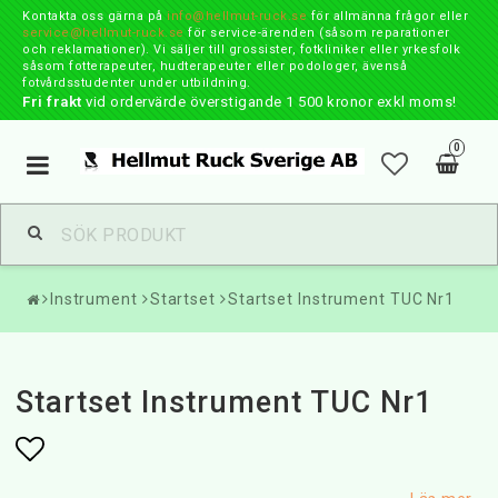
Kontakta oss gärna på
info@hellmut-ruck.se
för allmänna frågor eller
service@hellmut-ruck.se
för service-ärenden (såsom reparationer
och reklamationer). Vi säljer till grossister, fotkliniker eller yrkesfolk
såsom fotterapeuter, hudterapeuter eller podologer, ävenså
fotvårdsstudenter under utbildning.
Fri frakt
vid ordervärde överstigande 1 500 kronor exkl moms!
0
Toggle
navigation
Instrument
Startset
Startset Instrument TUC Nr1
Startset Instrument TUC Nr1
Lägg till i favoritlistan