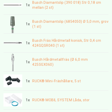
Busch Diamantslip (390 018) Str 0,18 cm
1x
mellan (2 st)
Busch Diamantslip (6854050) Ø 5,0 mm, grov
1x
(1 st)
Busch Fräs Hårdmetall konisk, Str 0,4 cm
1x
424GQSR040 (1 st)
Busch Hårdmetallfräs (Ø 6,0 mm
1x
425SGX060)
1x
RUCK® Mini-Fräshållare, 5 st
1x
RUCK® MOBIL SYSTEM Låda, stor