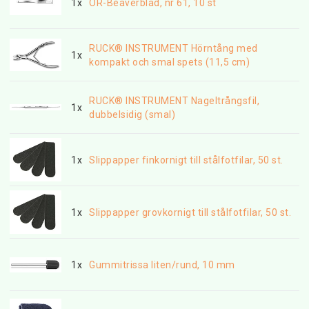
1x
OR-Beaverblad, nr 61, 10 st
RUCK® INSTRUMENT Hörntång med
1x
kompakt och smal spets (11,5 cm)
RUCK® INSTRUMENT Nageltrångsfil,
1x
dubbelsidig (smal)
1x
Slippapper finkornigt till stålfotfilar, 50 st.
1x
Slippapper grovkornigt till stålfotfilar, 50 st.
1x
Gummitrissa liten/rund, 10 mm