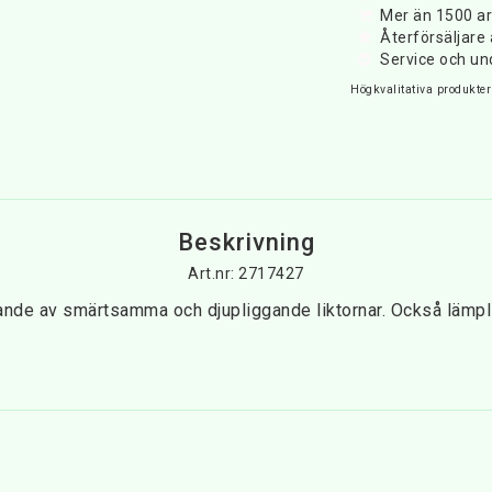
Mer än 1500 art
Återförsäljar
Service och un
Högkvalitativa produkter 
Beskrivning
Art.nr: 2717427
nde av smärtsamma och djupliggande liktornar. Också lämplig 