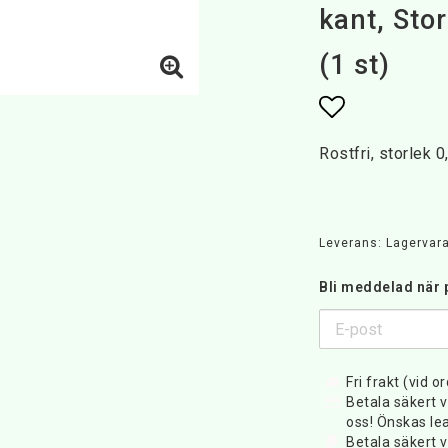
kant, Sto
(1 st)
Lägg till i 
Rostfri, storlek 0
Leverans:
Lagervara
Bli meddelad när p
Fri frakt (vid o
Betala säkert v
oss! Önskas lea
Betala säkert v