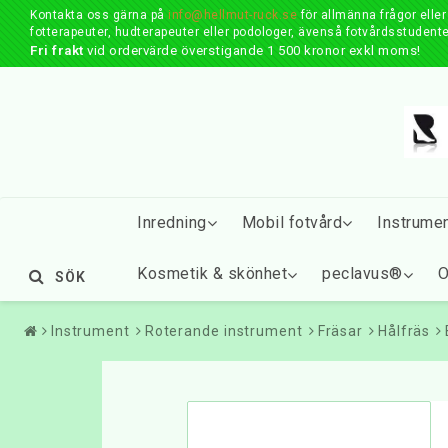
Kontakta oss gärna på
info@hellmut-ruck.se
för allmänna frågor elle
fotterapeuter, hudterapeuter eller podologer, ävenså fotvårdsstudente
Fri frakt
vid ordervärde överstigande 1 500 kronor exkl moms!
Inredning
Mobil fotvård
Instrume
Kosmetik & skönhet
peclavus®
O
SÖK
Instrument
Roterande instrument
Fräsar
Hålfräs