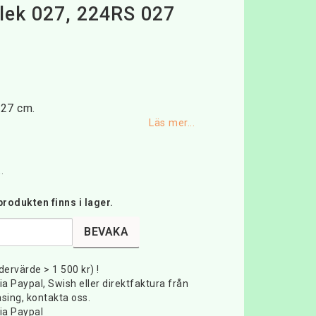
rlek 027, 224RS 027
favoritlistan
,27 cm.
Läs mer...
.
rodukten finns i lager.
BEVAKA
rdervärde > 1 500 kr) !
ia Paypal, Swish eller direktfaktura från
sing, kontakta oss.
ia Paypal