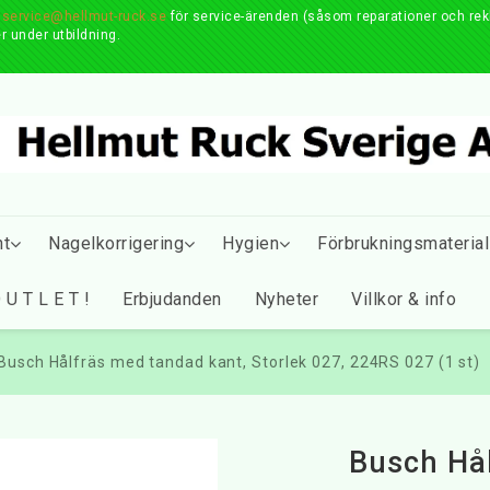
r
service@hellmut-ruck.se
för service-ärenden (såsom reparationer och reklam
r under utbildning.
nt
Nagelkorrigering
Hygien
Förbrukningsmaterial
 U T L E T !
Erbjudanden
Nyheter
Villkor & info
Busch Hålfräs med tandad kant, Storlek 027, 224RS 027 (1 st)
Busch Hå