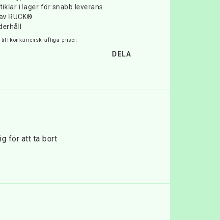
iklar i lager för snabb leverans
e av RUCK®
derhåll
till konkurrenskraftiga priser.
DELA
för att ta bort 