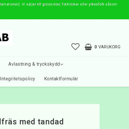
ationer). Vi säljer till grossister, fotkliniker eller yrkesfolk såsom
0
VARUKORG
Avlastning & tryckskydd
Integritetspolicy
Kontaktformulär
lfräs med tandad