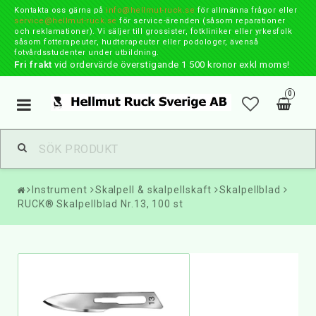
Kontakta oss gärna på
info@hellmut-ruck.se
för allmänna frågor eller
service@hellmut-ruck.se
för service-ärenden (såsom reparationer
och reklamationer). Vi säljer till grossister, fotkliniker eller yrkesfolk
såsom fotterapeuter, hudterapeuter eller podologer, ävenså
fotvårdsstudenter under utbildning.
Fri frakt
vid ordervärde överstigande 1 500 kronor exkl moms!
0
Toggle
navigation
Instrument
Skalpell & skalpellskaft
Skalpellblad
RUCK® Skalpellblad Nr.13, 100 st