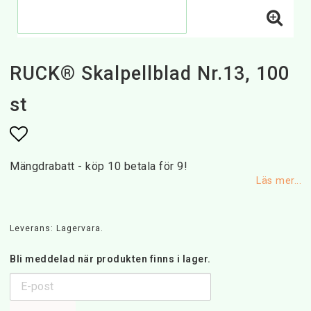
RUCK® Skalpellblad Nr.13, 100
st
Lägg till i favoritlistan
Mängdrabatt - köp 10 betala för 9!
Läs mer...
Leverans:
Lagervara.
Bli meddelad när produkten finns i lager.