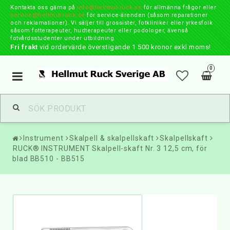
Kontakta oss gärna på
info@hellmut-ruck.se
för allmänna frågor eller
service@hellmut-ruck.se
för service-ärenden (såsom reparationer
och reklamationer). Vi säljer till grossister, fotkliniker eller yrkesfolk
såsom fotterapeuter, hudterapeuter eller podologer, ävenså
fotvårdsstudenter under utbildning.
Fri frakt
vid ordervärde överstigande 1 500 kronor exkl moms!
0
Toggle
navigation
Instrument
Skalpell & skalpellskaft
Skalpellskaft
RUCK® INSTRUMENT Skalpell-skaft Nr. 3 12,5 cm, för
blad BB510 - BB515