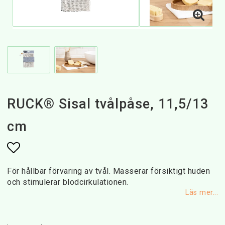
RUCK® Sisal tvålpåse, 11,5/13
cm
Lägg till i favoritlistan
För hållbar förvaring av tvål. Masserar försiktigt huden
och stimulerar blodcirkulationen.
Läs mer...