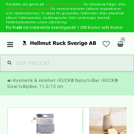
Kontakta oss gärna på
info@hellmut-ruck.se
för allmänna frågor eller
service@hellmut-ruck.se
för service-ärenden (såsom reparationer
och reklamationer). Vi säljer till grossister, fotkliniker eller yrkesfolk
såsom fotterapeuter, hudterapeuter eller podologer, ävenså
fotvårdsstudenter under utbildning.
Fri frakt
vid ordervärde överstigande 1 500 kronor exkl moms!
0
Toggle
navigation
Kosmetik & skönhet
RUCK® Naturtvålar
RUCK®
Sisal tvålpåse, 11,5/13 cm