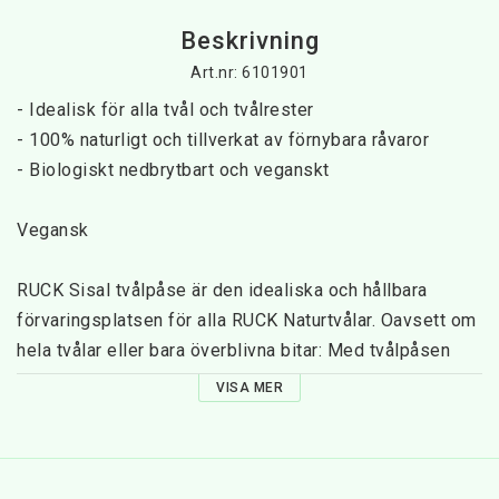
Beskrivning
Art.nr: 6101901
- Idealisk för alla tvål och tvålrester
- 100% naturligt och tillverkat av förnybara råvaror
- Biologiskt nedbrytbart och veganskt
Vegansk
RUCK Sisal tvålpåse är den idealiska och hållbara 
förvaringsplatsen för alla RUCK Naturtvålar. Oavsett om 
hela tvålar eller bara överblivna bitar: Med tvålpåsen 
kan du förvara och använda dem hållbart. Tvålpåsen är 
VISA MER
gjord av förnybara råvaror och passar in i alla 
miljömedvetna badrum. Den är gjord av sisal - ett 
naturlig fiber som erhålls från bladen på agaven. Genom 