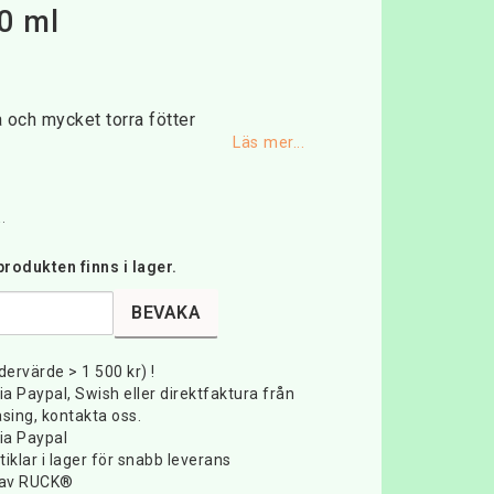
0 ml
favoritlistan
 och mycket torra fötter
Läs mer...
.
rodukten finns i lager.
BEVAKA
rdervärde > 1 500 kr) !
ia Paypal, Swish eller direktfaktura från
sing, kontakta oss.
ia Paypal
iklar i lager för snabb leverans
e av RUCK®