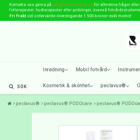
Kontakta oss gärna på
info@hellmut-ruck.se
för allmänna frågor elle
fotterapeuter, hudterapeuter eller podologer, ävenså fotvårdsstudente
Fri frakt
vid ordervärde överstigande 1 500 kronor exkl moms!
Inredning
Mobil fotvård
Instrume
Kosmetik & skönhet
peclavus®
O
SÖK
peclavus®
peclavus® PODOcare
peclavus® PODOcar