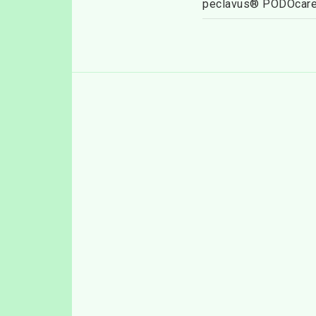
peclavus® PODOcare 
Användning: Tillsätt 1
är maximalt 10–15 mi
Innehållsförteckni
DECYL GLUCOSIDE, P
GLUTAMATE, CHONDR
CAMPHOR, XANTHAN 
kontrollerat ekologisk