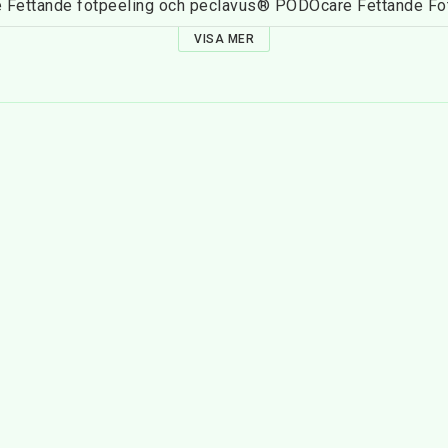
Fettande fotpeeling och peclavus® PODOcare Fettande Fo
VISA MER
 matsked sparsamt till cirka 3 liter varmt vatten och häll i vat
nuter.
ng:AQUA, HELIANTHUS ANNUUS SEED OIL*, DISODIUM COCOY
RUNUS AMYGDALUS DULCIS OIL, GLYCERIN, CITRIC ACID,
US CRISPUS POWDER, TOCOPHEROL, GLYCINE SOJA OIL, 
GUM, PARFUM, SODIUM LEVULINATE, SODIUM ANISATE, L
t jordbruk / certifierat ekologiskt