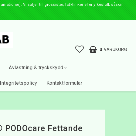
ationer). Vi säljer till grossister, fotkliniker eller yrkesfolk såsom
0
VARUKORG
Avlastning & tryckskydd
Integritetspolicy
Kontaktformulär
® PODOcare Fettande