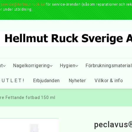
r
service@hellmut-ruck.se
för service-ärenden (såsom reparationer och reklam
r under utbildning.
nt
Nagelkorrigering
Hygien
Förbrukningsmaterial
 U T L E T !
Erbjudanden
Nyheter
Villkor & info
e Fettande fotbad 150 ml
peclavus