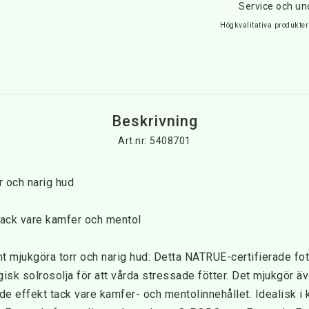
Service och un
Högkvalitativa produkter 
Beskrivning
Art.nr: 5408701
r och narig hud
tack vare kamfer och mentol
t mjukgöra torr och narig hud: Detta NATRUE-certifierade fotb
isk solrosolja för att vårda stressade fötter. Det mjukgör äv
de effekt tack vare kamfer- och mentolinnehållet. Idealisk i