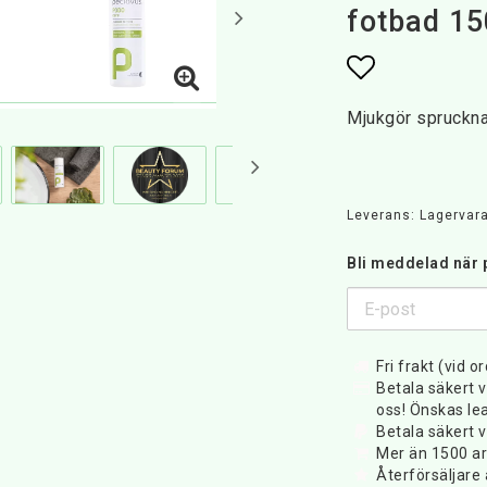
fotbad 15
Lägg till i 
Mjukgör spruckna
Leverans:
Lagervara
Bli meddelad när p
Fri frakt (vid o
Betala säkert v
oss! Önskas lea
Betala säkert v
Mer än 1500 art
Återförsäljar