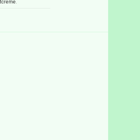
tcreme.
tenstrålen. Badtiden 
L GLUTAMATE, 
 SODIUM COCOYL 
MENTHOL, 
IMONENE * 