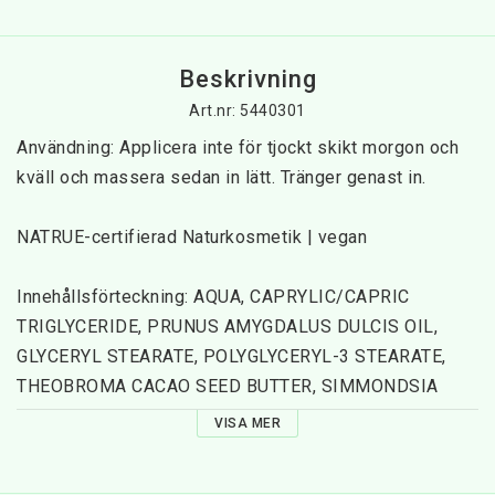
Beskrivning
Art.nr: 5440301
Användning: Applicera inte för tjockt skikt morgon och 
kväll och massera sedan in lätt. Tränger genast in.
NATRUE-certifierad Naturkosmetik | vegan
Innehållsförteckning: AQUA, CAPRYLIC/CAPRIC 
TRIGLYCERIDE, PRUNUS AMYGDALUS DULCIS OIL, 
GLYCERYL STEARATE, POLYGLYCERYL-3 STEARATE, 
THEOBROMA CACAO SEED BUTTER, SIMMONDSIA 
CHINENSIS SEED OIL, BETAINE, GLYCERIN, 
VISA MER
TOCOPHEROL, LAVANDULA ANGUSTIFOLIA OIL, 
CETEARYL ALCOHOL, GLYCINE SOJA OIL, ARNICA 