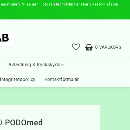
ationer). Vi säljer till grossister, fotkliniker eller yrkesfolk såsom
0
VARUKORG
Avlastning & tryckskydd
Integritetspolicy
Kontaktformulär
s® PODOmed