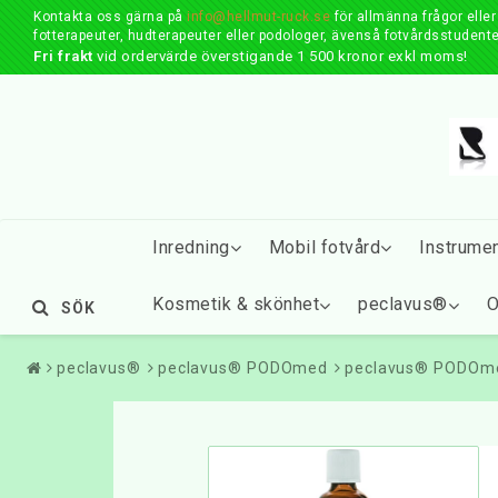
Kontakta oss gärna på
info@hellmut-ruck.se
för allmänna frågor elle
fotterapeuter, hudterapeuter eller podologer, ävenså fotvårdsstudente
Fri frakt
vid ordervärde överstigande 1 500 kronor exkl moms!
Inredning
Mobil fotvård
Instrume
Kosmetik & skönhet
peclavus®
O
SÖK
peclavus®
peclavus® PODOmed
peclavus® PODOmed