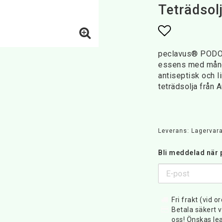
Teträdsol
Lägg till i 
peclavus® PODOm
essens med mång
antiseptisk och l
teträdsolja från A
Leverans:
Lagervara
Bli meddelad när p
Fri frakt (vid o
Betala säkert v
oss! Önskas lea