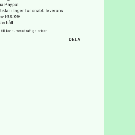
ia Paypal
iklar i lager för snabb leverans
e av RUCK®
derhåll
till konkurrenskraftiga priser.
DELA