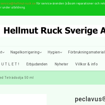
r
service@hellmut-ruck.se
för service-ärenden (såsom reparationer och reklam
r under utbildning.
nt
Nagelkorrigering
Hygien
Förbrukningsmaterial
 U T L E T !
Erbjudanden
Nyheter
Villkor & info
 Teträdsolja 50 ml
peclavu