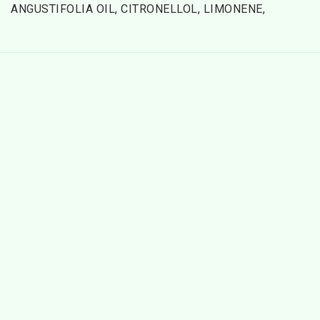
ANGUSTIFOLIA OIL, CITRONELLOL, LIMONENE, 
GERANIOL, CITRAL, LINALOOL
* kontrollerad organisk odling / certifierad organisk