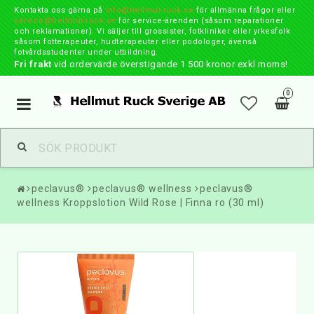
Kontakta oss gärna på
info@hellmut-ruck.se
för allmänna frågor eller
service@hellmut-ruck.se
för service-ärenden (såsom reparationer
och reklamationer). Vi säljer till grossister, fotkliniker eller yrkesfolk
såsom fotterapeuter, hudterapeuter eller podologer, ävenså
fotvårdsstudenter under utbildning.
Fri frakt
vid ordervärde överstigande 1 500 kronor exkl moms!
0
Toggle
navigation
peclavus®
peclavus® wellness
peclavus®
wellness Kroppslotion Wild Rose | Finna ro (30 ml)