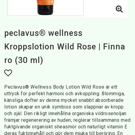
peclavus® wellness
Kroppslotion Wild Rose | Finna
ro (30 ml)
Lägg till i favoritlistan
Peclavus® Wellness Body Lotion Wild Rose är ett
uttryck för perfekt harmoni och avkoppling. Blommiga,
känsliga dofter av denna mycket snabbt absorberade
lotion skapar en unik symbios som slappnar av kropp
och själ. Den rikligt innehållna organiska vildrosenoljan
främjar regenerering av huden, reglerar tillsammans med
fuktgivande organiskt sheasmör och naturligt vitamin E
deras fuktinnehåll och gör dem mjuka till beröring. En